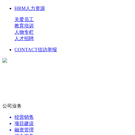
HRM
人力资源
关爱员工
教育培训
人物专栏
人才招聘
CONTACT
信访举报
公司业务
经营销售
项目建设
融资管理