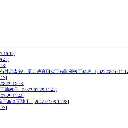
5 10:10]
9:45]
:58]
示范性养老院、吴圩法庭回建工程顺利竣工验收
[2022-08-16 11:1
:13]
-08-09 16:23]
信工地称号
[2022-07-29 11:42]
-07-29 11:41]
下室工程全面竣工
[2022-07-08 15:38]
:53]