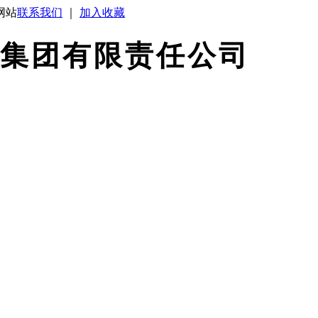
网站
联系我们
｜
加入收藏
集团有限责任公司