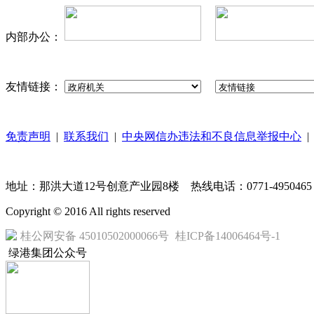
内部办公：
友情链接：
免责声明
|
联系我们
|
中央网信办违法和不良信息举报中心
地址：那洪大道12号创意产业园8楼 热线电话：0771-4950465 丨 南宁市纪委
Copyright © 2016 All rights reserved
桂公网安备 45010502000066号
桂ICP备14006464号-1
绿港集团公众号