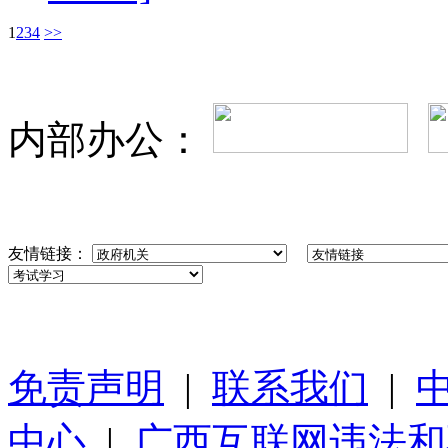
1
2
3
4
>>
内部办公：
友情链接：
免责声明
|
联系我们
|
中心
|
广西互联网违法和