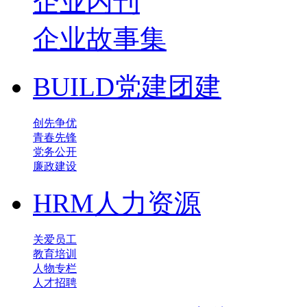
企业内刊
企业故事集
BUILD
党建团建
创先争优
青春先锋
党务公开
廉政建设
HRM
人力资源
关爱员工
教育培训
人物专栏
人才招聘