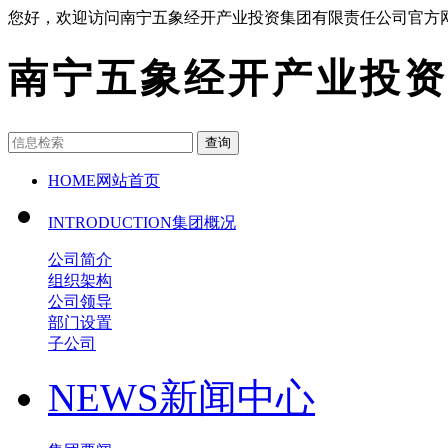
您好，欢迎访问南宁五象经开产业投资集团有限责任公司官方
南宁五象经开产业投资
查询
HOME
网站首页
INTRODUCTION
集团概况
公司简介
组织架构
公司领导
部门设置
子公司
NEWS
新闻中心