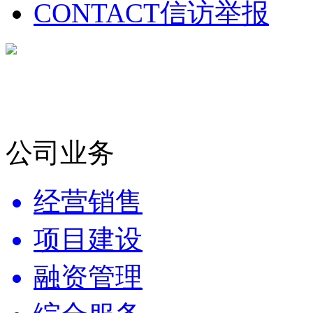
CONTACT
信访举报
公司业务
经营销售
项目建设
融资管理