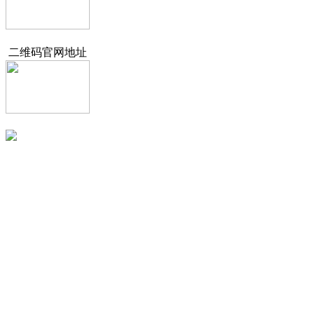
二维码官网地址