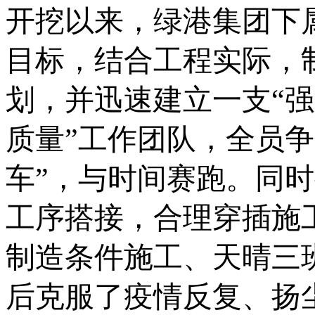
开挖以来，绿港集团下
目标，结合工程实际，
划，
并迅速建立一支
“
质量”工作团队，全员争
车”，与时间赛跑。同时
工序搭接，合理穿插施
制造条件施工、天晴三
后克服了疫情反复、扬