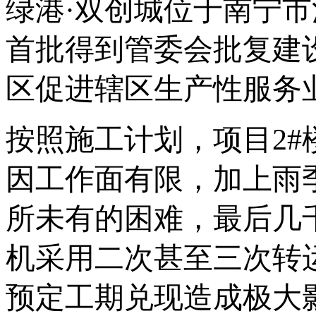
绿港
·双创城
位于南宁市
首批得到管委会批复建
区促进辖区生产性服务
按照施工计划，项目
2
因工作面有限，加上雨
所未有的困难，最后几
机采用二次甚至三次转
预定工期兑现造成极大