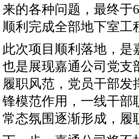
来的各种问题，最终于
顺利完成全部地下室工
此次项目顺利落地，是
也是展现嘉通公司党支
履职风范，党员干部发
锋模范作用，一线干部
常态氛围逐渐形成，履