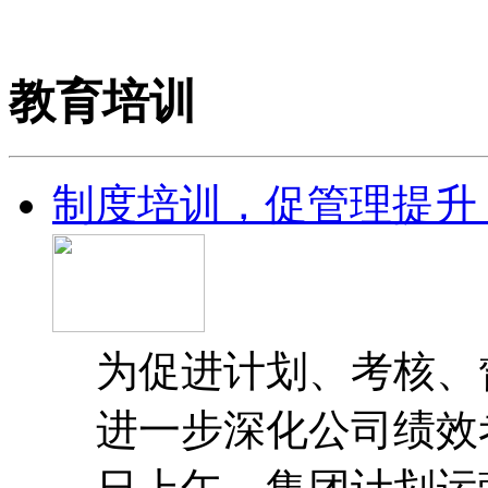
教育培训
制度培训，促管理提
为促进计划、考核、
进一步深化公司绩效考