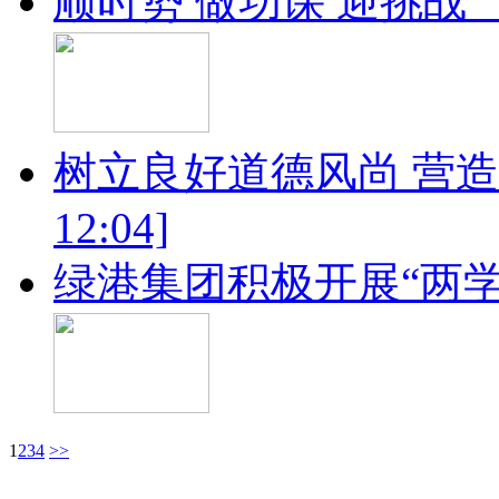
顺时势 做功课 迎挑
树立良好道德风尚 营
12:04]
绿港集团积极开展“两
1
2
3
4
>>