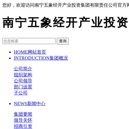
您好，欢迎访问南宁五象经开产业投资集团有限责任公司官方
南宁五象经开产业投资
查询
HOME
网站首页
INTRODUCTION
集团概况
公司简介
组织架构
公司领导
部门设置
子公司
NEWS
新闻中心
集团要闻
领导关怀
招商引资