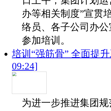
日上午，集团计划运
办等相关制度”宣贯
络员、各子公司办公
参加培训。
培训“强筋骨” 全面
09:24]
为进一步推进集团规