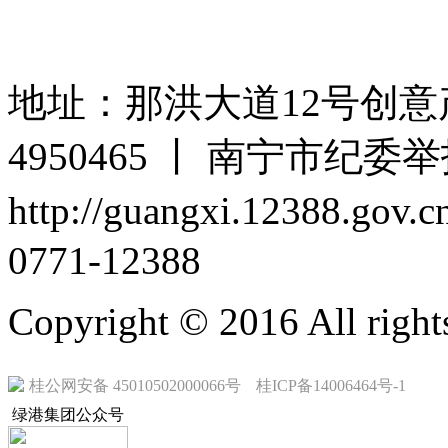
地址：那洪大道12号创意产
4950465 丨 南宁市纪
http://guangxi.12388.go
0771-12388
Copyright © 2016 All rig
桂公网安备 45010502000066号
桂ICP备14006464号-1
绿港集团公众号