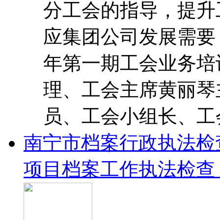
分工会的指导，提升
应集团公司发展需要，
年第一期工会业务培
理、工会主席黄丽琴
员、工会小组长、工
南宁市档案行政执法检
项目档案工作执法检