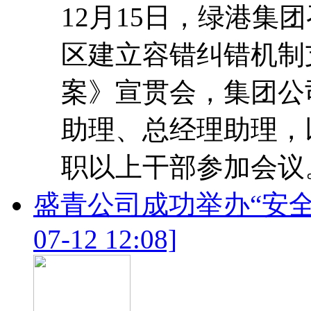
12月15日，绿港集
区建立容错纠错机制
案》宣贯会，集团公
助理、总经理助理，
职以上干部参加会议
盛青公司成功举办“安
07-12 12:08]