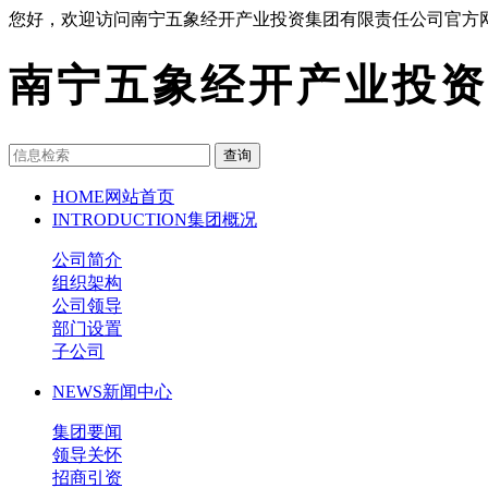
您好，欢迎访问南宁五象经开产业投资集团有限责任公司官方
南宁五象经开产业投资
查询
HOME
网站首页
INTRODUCTION
集团概况
公司简介
组织架构
公司领导
部门设置
子公司
NEWS
新闻中心
集团要闻
领导关怀
招商引资