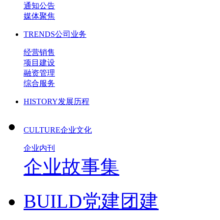
通知公告
媒体聚焦
TRENDS
公司业务
经营销售
项目建设
融资管理
综合服务
HISTORY
发展历程
CULTURE
企业文化
企业内刊
企业故事集
BUILD
党建团建