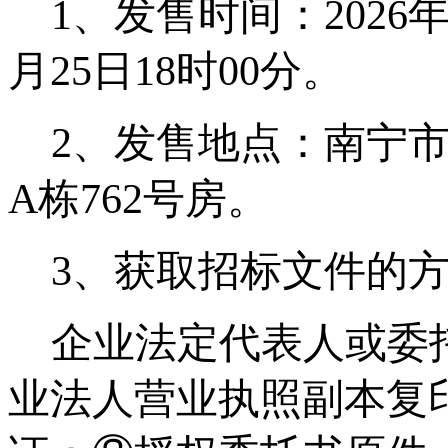
1
、
发售时
间：
202
6
月
25
日
18时00分。
2
、
发售地点：南宁
A栋
7
62
号房。
3
、
获取招标文件的
企业法定代表人或委
业法人营业执照副本
复