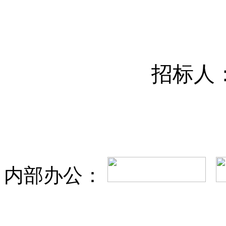
招标人
内部办公：