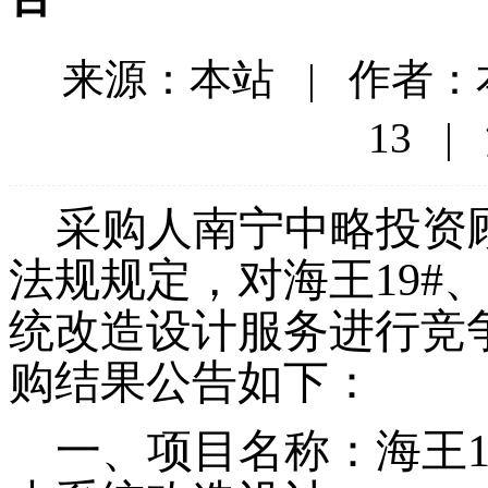
来源：本站 | 作者：本站
13 |
采购人南宁中略投资
法规规定，对海王
19#
统改造设计服务进行竞
购
结果公告如下：
一、项目名称：
海王