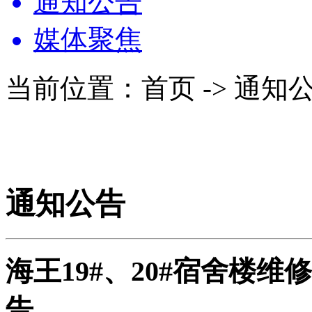
通知公告
媒体聚焦
当前位置：首页 -> 通知
通知公告
海王19#、20#宿舍楼
告