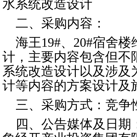
水系统改造设计
二、
采购
内容：
海王
19#、20#宿
计，主要内容包含但不
系统改造设计以及涉及
计等内容的方案设计及
三、采购方式：竞争
四、
公告媒体及日期