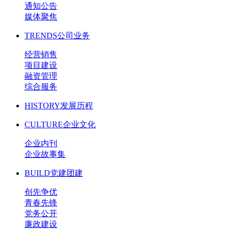
通知公告
媒体聚焦
TRENDS
公司业务
经营销售
项目建设
融资管理
综合服务
HISTORY
发展历程
CULTURE
企业文化
企业内刊
企业故事集
BUILD
党建团建
创先争优
青春先锋
党务公开
廉政建设