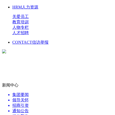
HRM
人力资源
关爱员工
教育培训
人物专栏
人才招聘
CONTACT
信访举报
新闻中心
集团要闻
领导关怀
招商引资
通知公告