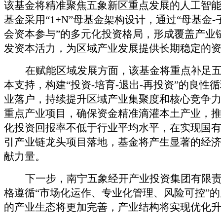
该基金将精准聚焦五象新区重点发展的人工智
基金采用
“1+N”母基金架构设计，通过“母基
会资本参与”的多元化投资格局，形成覆盖产业
发资本活力，为区域产业发展提供长期稳定的
在赋能区域发展方面，该基金将重点补足
本支持，构建“投资-培育-退出-再投资”的良
业落户，持续提升区域产业集聚度和核心竞争
重点产业项目，确保资金精准滴灌本土产业，
化投资回报率不低于行业平均水平，在实现国
引产业链龙头项目落地，基金将产生显著的经
献力量。
下一步，南宁五象经开产业投资集团有限
格遵循
“市场化运作、专业化管理、风险可控”
的产业生态将更加完善，产业结构将实现优化