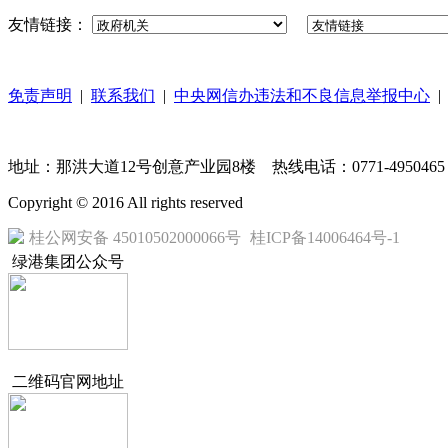
友情链接：
免责声明
|
联系我们
|
中央网信办违法和不良信息举报中心
地址：那洪大道12号创意产业园8楼 热线电话：0771-4950465 丨 南宁市纪委
Copyright © 2016 All rights reserved
桂公网安备 45010502000066号
桂ICP备14006464号-1
绿港集团公众号
二维码官网地址