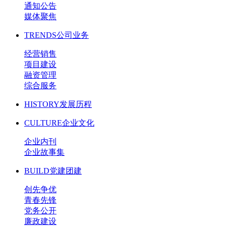
通知公告
媒体聚焦
TRENDS
公司业务
经营销售
项目建设
融资管理
综合服务
HISTORY
发展历程
CULTURE
企业文化
企业内刊
企业故事集
BUILD
党建团建
创先争优
青春先锋
党务公开
廉政建设