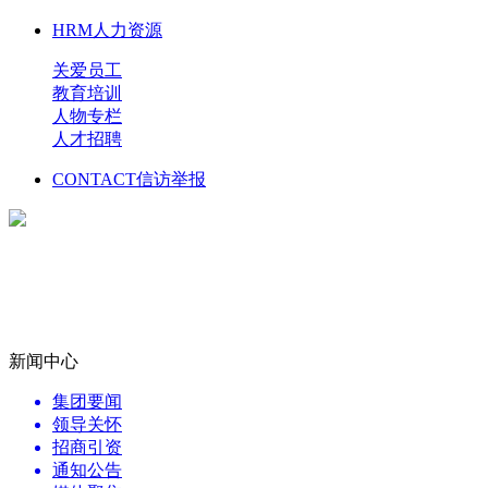
HRM
人力资源
关爱员工
教育培训
人物专栏
人才招聘
CONTACT
信访举报
新闻中心
集团要闻
领导关怀
招商引资
通知公告