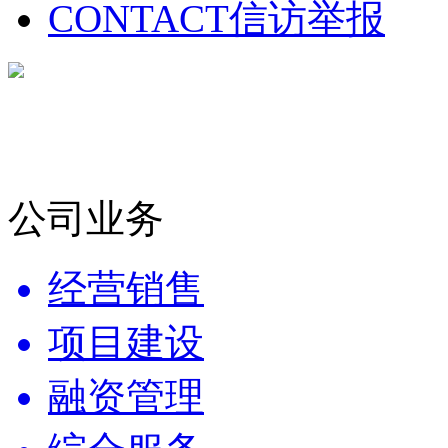
CONTACT
信访举报
公司业务
经营销售
项目建设
融资管理