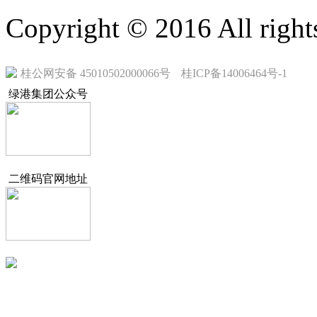
Copyright © 2016 All rig
桂公网安备 45010502000066号
桂ICP备14006464号-1
绿港集团公众号
二维码官网地址