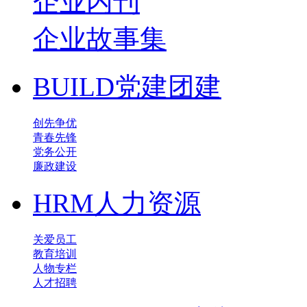
企业内刊
企业故事集
BUILD
党建团建
创先争优
青春先锋
党务公开
廉政建设
HRM
人力资源
关爱员工
教育培训
人物专栏
人才招聘