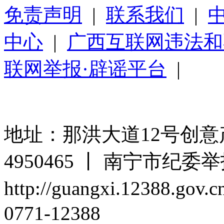
免责声明
|
联系我们
|
中心
|
广西互联网违法和
联网举报·辟谣平台
|
地址：那洪大道12号创意产
4950465 丨 南宁市纪
http://guangxi.12388.go
0771-12388