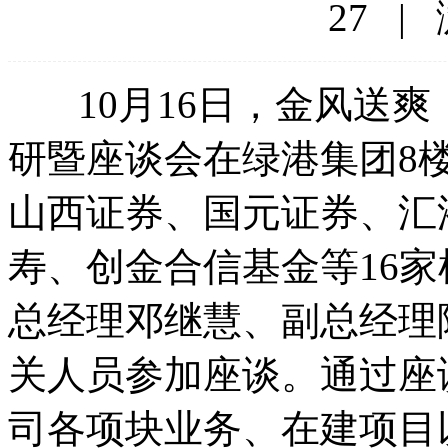
27 |
10
月
16
日，金风送爽
研暨座谈会在绿港集团
8
山西证券、国元证券、汇
寿、创金合信基金等
16
家
总经理邓继慧、副总经理
关人员参加座谈。通过座
司各项块业务、在建项目