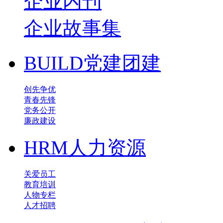
企业内刊
企业故事集
BUILD
党建团建
创先争优
青春先锋
党务公开
廉政建设
HRM
人力资源
关爱员工
教育培训
人物专栏
人才招聘