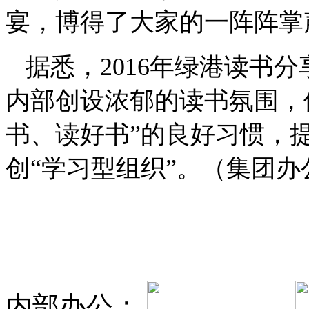
宴，博得了大家的一阵阵掌
据悉，
2016
年绿港读书分
内部创设浓郁的读书氛围，
书、读好书”的良好习惯，
创“学习型组织”。（集团办
内部办公：