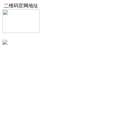
二维码官网地址