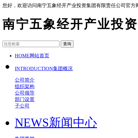
您好，欢迎访问南宁五象经开产业投资集团有限责任公司官方
南宁五象经开产业投资
查询
HOME
网站首页
INTRODUCTION
集团概况
公司简介
组织架构
公司领导
部门设置
子公司
NEWS
新闻中心