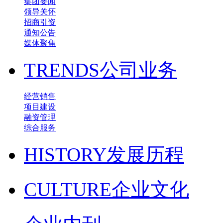
集团要闻
领导关怀
招商引资
通知公告
媒体聚焦
TRENDS
公司业务
经营销售
项目建设
融资管理
综合服务
HISTORY
发展历程
CULTURE
企业文化