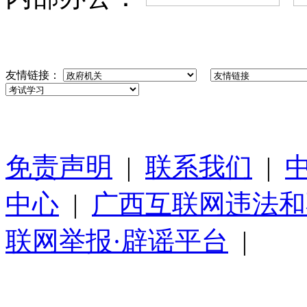
友情链接：
免责声明
|
联系我们
|
中心
|
广西互联网违法和
联网举报·辟谣平台
|