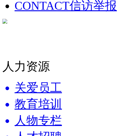
CONTACT
信访举报
人力资源
关爱员工
教育培训
人物专栏