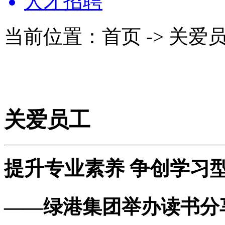
人才招聘
当前位置：首页 -> 关爱
关爱员工
提升专业素养 争创学习
——绿港集团举办读书分